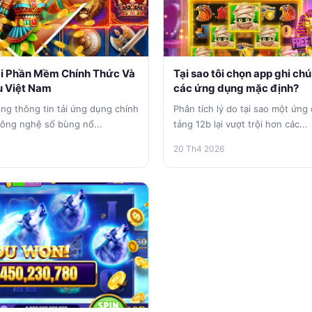
ải Phần Mềm Chính Thức Và
Tại sao tôi chọn app ghi chú
u Việt Nam
các ứng dụng mặc định?
ổng thông tin tải ứng dụng chính
Phân tích lý do tại sao một ứng
công nghệ số bùng nổ...
tảng 12b lại vượt trội hơn các...
20 Th4 2026