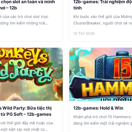
chọn slot an toàn và minh
12b-games: Trải nghiệm độ
ơi – 12b
tính
 của các trò chơi slot trực
Khi bước vào thế giới của Midn
ường tìm kiếm những trải
ClusterBreaker, người chơi sẽ ng
hút bởi bầu...
10 Th7 2026
Wild Party: Bữa tiệc thị
12b-games: Hold & Win
 từ PG Soft – 12b-games
Khám phá trò chơi 15 Hammers:
ới thế giới đầy mê hoặc của
đang tìm kiếm một trải nghiệm giả
một kiệt tác mới nhất từ...