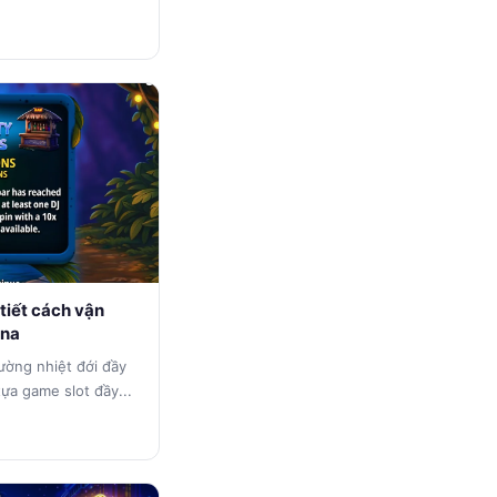
tiết cách vận
ana
ường nhiệt đới đầy
ựa game slot đầy...