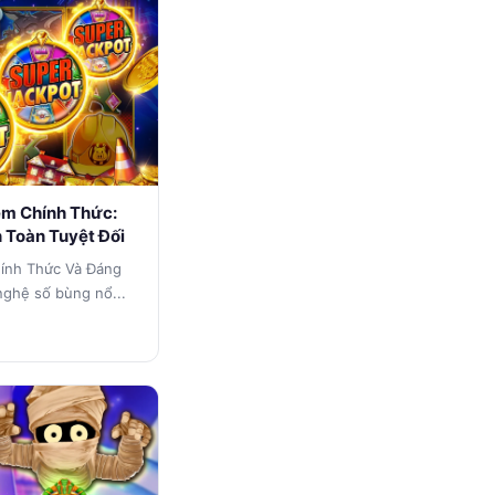
ềm Chính Thức:
 Toàn Tuyệt Đối
hính Thức Và Đáng
nghệ số bùng nổ...