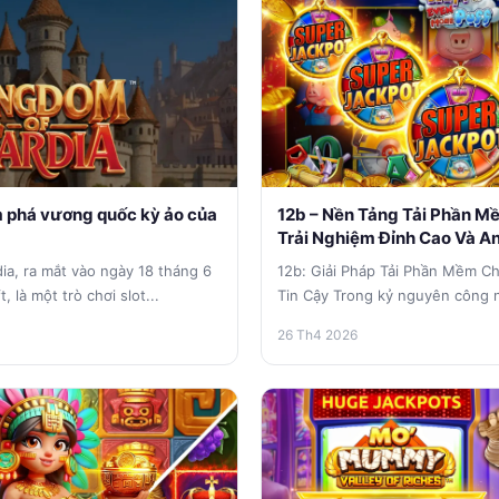
 phá vương quốc kỳ ảo của
12b – Nền Tảng Tải Phần M
Trải Nghiệm Đỉnh Cao Và An
ia, ra mắt vào ngày 18 tháng 6
12b: Giải Pháp Tải Phần Mềm C
 là một trò chơi slot...
Tin Cậy Trong kỷ nguyên công 
26 Th4 2026