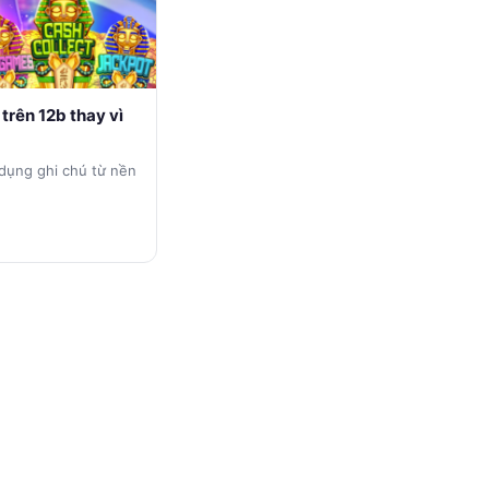
 trên 12b thay vì
 dụng ghi chú từ nền