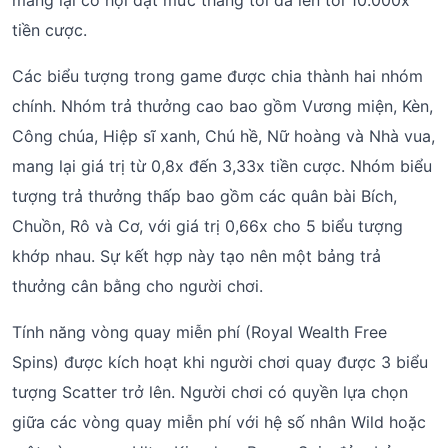
mang lại cơ hội đạt mức thắng tối đa lên tới 10.000x
tiền cược.
Các biểu tượng trong game được chia thành hai nhóm
chính. Nhóm trả thưởng cao bao gồm Vương miện, Kèn,
Công chúa, Hiệp sĩ xanh, Chú hề, Nữ hoàng và Nhà vua,
mang lại giá trị từ 0,8x đến 3,33x tiền cược. Nhóm biểu
tượng trả thưởng thấp bao gồm các quân bài Bích,
Chuồn, Rô và Cơ, với giá trị 0,66x cho 5 biểu tượng
khớp nhau. Sự kết hợp này tạo nên một bảng trả
thưởng cân bằng cho người chơi.
Tính năng vòng quay miễn phí (Royal Wealth Free
Spins) được kích hoạt khi người chơi quay được 3 biểu
tượng Scatter trở lên. Người chơi có quyền lựa chọn
giữa các vòng quay miễn phí với hệ số nhân Wild hoặc