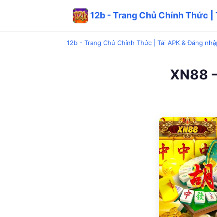
12b - Trang Chủ Chính Thức |
12b - Trang Chủ Chính Thức | Tải APK & Đăng nhậ
XN88 –