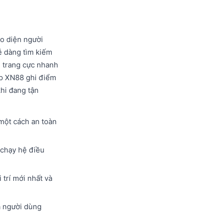
o diện người
ễ dàng tìm kiếm
i trang cực nhanh
úp XN88 ghi điểm
khi đang tận
 một cách an toàn
 chạy hệ điều
trí mới nhất và
a người dùng