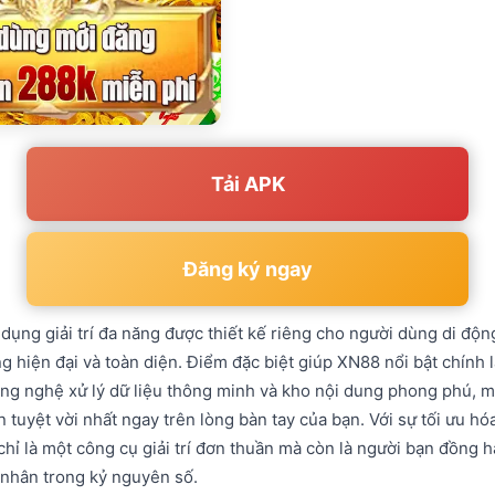
Tải APK
Đăng ký ngay
dụng giải trí đa năng được thiết kế riêng cho người dùng di đ
g hiện đại và toàn diện. Điểm đặc biệt giúp XN88 nổi bật chính l
ng nghệ xử lý dữ liệu thông minh và kho nội dung phong phú, m
n tuyệt vời nhất ngay trên lòng bàn tay của bạn. Với sự tối ưu hóa
hỉ là một công cụ giải trí đơn thuần mà còn là người bạn đồng 
 nhân trong kỷ nguyên số.