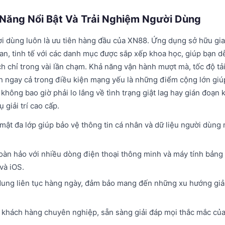
Năng Nổi Bật Và Trải Nghiệm Người Dùng
i dùng luôn là ưu tiên hàng đầu của XN88. Ứng dụng sở hữu gia
uan, tinh tế với các danh mục được sắp xếp khoa học, giúp bạn d
ch chỉ trong vài lần chạm. Khả năng vận hành mượt mà, tốc độ tả
nh ngay cả trong điều kiện mạng yếu là những điểm cộng lớn gi
 không bao giờ phải lo lắng về tình trạng giật lag hay gián đoạn 
 giải trí cao cấp.
mật đa lớp giúp bảo vệ thông tin cá nhân và dữ liệu người dùng
oàn hảo với nhiều dòng điện thoại thông minh và máy tính bảng
và iOS.
dung liên tục hàng ngày, đảm bảo mang đến những xu hướng giải 
ợ khách hàng chuyên nghiệp, sẵn sàng giải đáp mọi thắc mắc củ