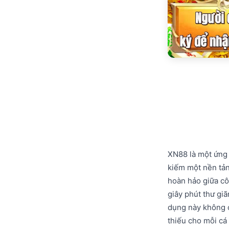
XN88 là một ứng 
kiếm một nền tản
hoàn hảo giữa cô
giây phút thư giã
dụng này không c
thiếu cho mỗi cá