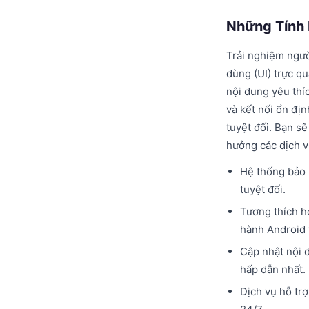
Những Tính 
Trải nghiệm ngườ
dùng (UI) trực q
nội dung yêu thí
và kết nối ổn đị
tuyệt đối. Bạn sẽ
hưởng các dịch vụ
Hệ thống bảo 
tuyệt đối.
Tương thích h
hành Android 
Cập nhật nội 
hấp dẫn nhất.
Dịch vụ hỗ tr