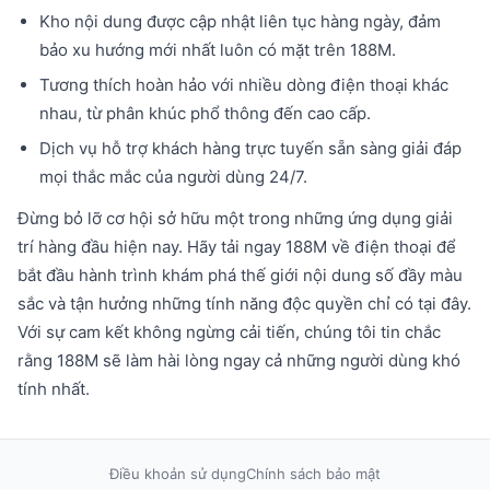
Kho nội dung được cập nhật liên tục hàng ngày, đảm
bảo xu hướng mới nhất luôn có mặt trên 188M.
Tương thích hoàn hảo với nhiều dòng điện thoại khác
nhau, từ phân khúc phổ thông đến cao cấp.
Dịch vụ hỗ trợ khách hàng trực tuyến sẵn sàng giải đáp
mọi thắc mắc của người dùng 24/7.
Đừng bỏ lỡ cơ hội sở hữu một trong những ứng dụng giải
trí hàng đầu hiện nay. Hãy tải ngay 188M về điện thoại để
bắt đầu hành trình khám phá thế giới nội dung số đầy màu
sắc và tận hưởng những tính năng độc quyền chỉ có tại đây.
Với sự cam kết không ngừng cải tiến, chúng tôi tin chắc
rằng 188M sẽ làm hài lòng ngay cả những người dùng khó
tính nhất.
Điều khoản sử dụng
Chính sách bảo mật